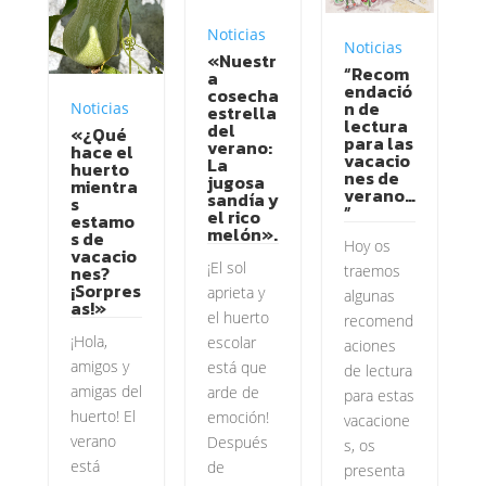
Noticias
Noticias
«Nuestr
“Recom
a
endació
cosecha
n de
Noticias
estrella
lectura
del
«¿Qué
para las
verano:
hace el
vacacio
La
huerto
nes de
jugosa
mientra
verano…
sandía y
s
”
el rico
estamo
melón».
s de
Hoy os
vacacio
¡El sol
traemos
nes?
¡Sorpres
aprieta y
algunas
as!»
el huerto
recomend
¡Hola,
escolar
aciones
amigos y
está que
de lectura
amigas del
arde de
para estas
huerto! El
emoción!
vacacione
verano
Después
s, os
está
de
presenta