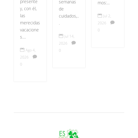
presente
semanas
mos:...
y, con él,
de
las
cuidados,..

Jul 2,
merecidas
.
2026

vacacione
0

Jul 14,
s....
2026


Ago 4,
0
2026

0