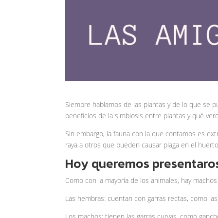
Siempre hablamos de las plantas y de lo que se 
beneficios de la simbiosis entre plantas y qué ver
Sin embargo, la fauna con la que contamos es ex
raya a otros que pueden causar plaga en el huerto
Hoy queremos presentaros
Como con la mayoría de los animales, hay machos 
Las hembras: cuentan con garras rectas, como las ti
Los machos: tienen las garras curvas, como ganch