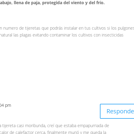
bajo, llena de paja, protegida del viento y del frío.
numero de tijeretas que podrás instalar en tus cultivos si los pulgone
natural las plagas evitando contaminar los cultivos con insecticidas
:04 pm
Responde
 tijereta casi moribunda, creí que estaba empapurriada de
 calor de calefactor cerca, finalmente murió y me queda la