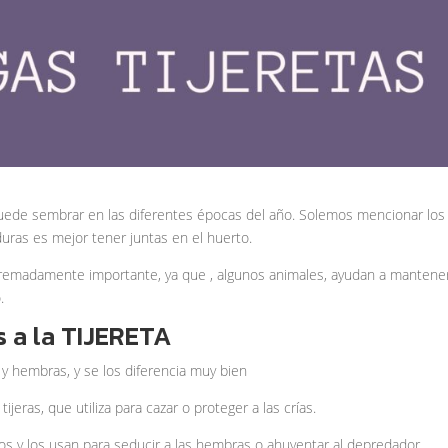
puede sembrar en las diferentes épocas del año. Solemos mencionar los
duras es mejor tener juntas en el huerto.
tremadamente importante, ya que , algunos animales, ayudan a mantene
.
 a la TIJERETA
y hembras, y se los diferencia muy bien
jeras, que utiliza para cazar o proteger a las crías.
os y los usan para seducir a las hembras o ahuyentar al depredador.