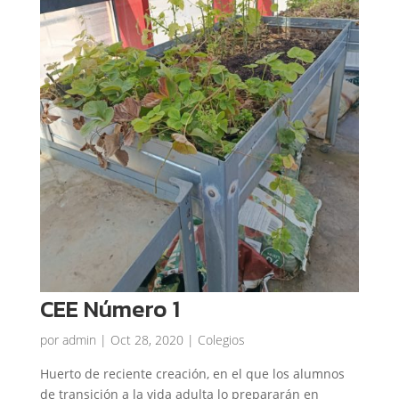
CEE Número 1
por
admin
|
Oct 28, 2020
|
Colegios
Huerto de reciente creación, en el que los alumnos
de transición a la vida adulta lo prepararán en