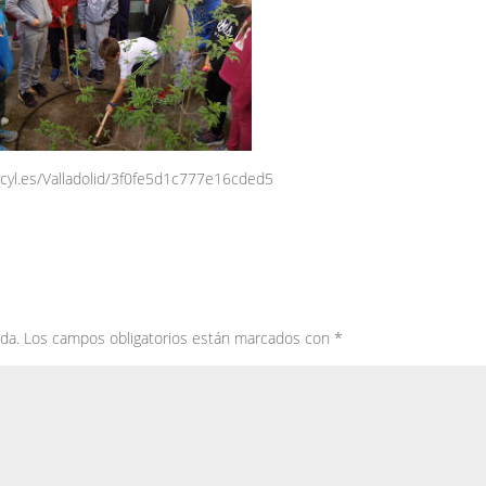
vcyl.es/Valladolid/3f0fe5d1c777e16cded5
da.
Los campos obligatorios están marcados con
*