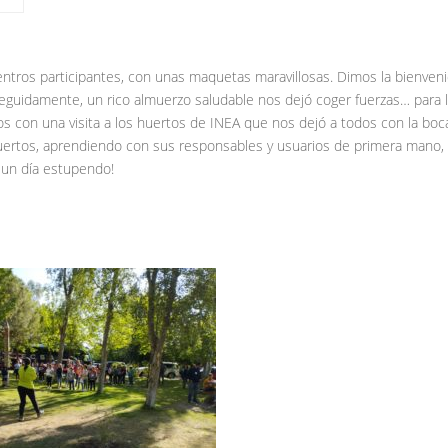
tros participantes, con unas maquetas maravillosas. Dimos la bienveni
Seguidamente, un rico almuerzo saludable nos dejó coger fuerzas… para 
amos con una visita a los huertos de INEA que nos dejó a todos con la boc
uertos, aprendiendo con sus responsables y usuarios de primera mano,
un día estupendo!