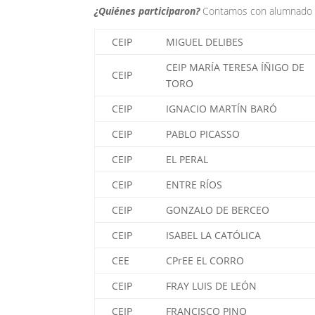
¿Quiénes participaron?
Contamos con alumnado d
CEIP
MIGUEL DELIBES
CEIP MARÍA TERESA ÍÑIGO DE
CEIP
TORO
CEIP
IGNACIO MARTÍN BARÓ
CEIP
PABLO PICASSO
CEIP
EL PERAL
CEIP
ENTRE RÍOS
CEIP
GONZALO DE BERCEO
CEIP
ISABEL LA CATÓLICA
CEE
CPrEE EL CORRO
CEIP
FRAY LUIS DE LEÓN
CEIP
FRANCISCO PINO