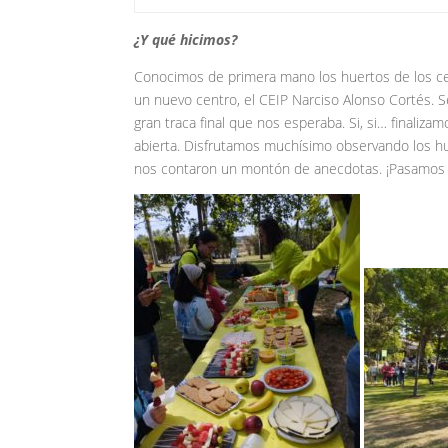
¿Y qué hicimos?
Conocimos de primera mano los huertos de los cen
un nuevo centro, el CEIP Narciso Alonso Cortés. 
gran traca final que nos esperaba. Si, si… finaliz
abierta. Disfrutamos muchísimo observando los h
nos contaron un montón de anecdotas. ¡Pasamos 